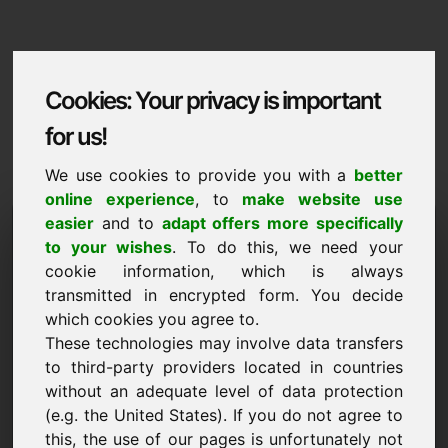
Cookies: Your privacy is important
for us!
We use cookies to provide you with a
better
online experience
, to
make website use
Domaininformation
easier
and to
adapt offers more specifically
to your wishes
. To do this, we need your
Domaininformation | Hrvatski
cookie information, which is always
transmitted in encrypted form. You decide
Posebna cijena: 2.000,00 Euro (bez PDV-a)
which cookies you agree to.
These technologies may involve data transfers
NOVO
Odabrane dodatne domene na Find-Your-Domain.eu
to third-party providers located in countries
otkrijte sada ->
without an adequate level of data protection
(e.g. the United States). If you do not agree to
this, the use of our pages is unfortunately not