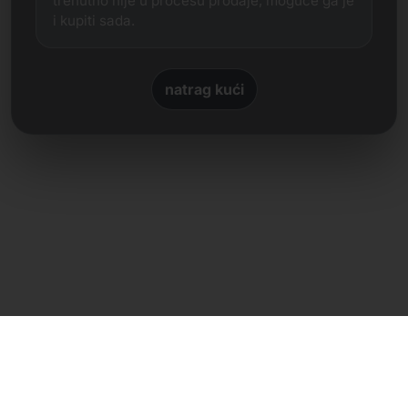
trenutno nije u procesu prodaje, moguće ga je
i kupiti sada.
natrag kući
Izravan kontakt
Frank Heilmann